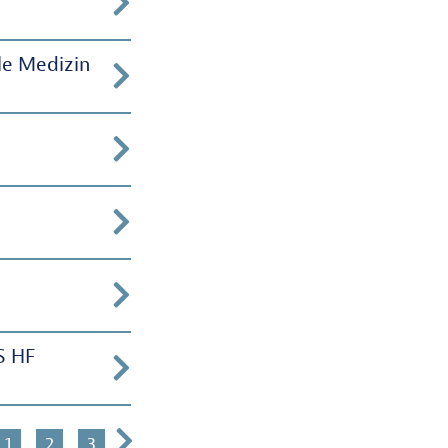
le Medizin
S HF
1
2
3